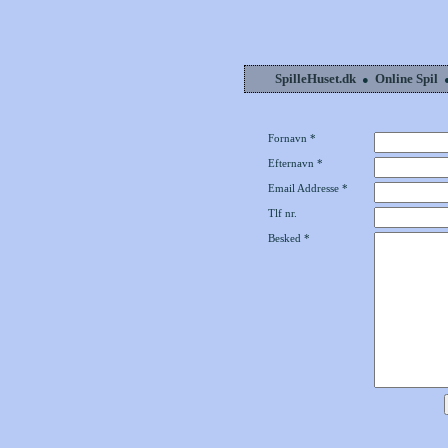
SpilleHuset.dk
Online Spil
●
Fornavn *
Efternavn *
Email Addresse *
Tlf nr.
Besked *